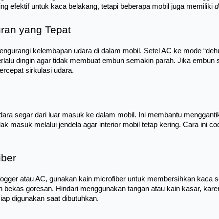
ing efektif untuk kaca belakang, tetapi beberapa mobil juga memiliki 
d
ran yang Tepat
ngurangi kelembapan udara di dalam mobil. Setel AC ke mode “dehum
erlalu dingin agar tidak membuat embun semakin parah. Jika embun s
cepat sirkulasi udara.
ra segar dari luar masuk ke dalam mobil. Ini membantu menggantik
asuk melalui jendela agar interior mobil tetap kering. Cara ini cocok
iber
 defogger atau AC, gunakan kain microfiber untuk membersihkan kaca 
bekas goresan. Hindari menggunakan tangan atau kain kasar, kare
siap digunakan saat dibutuhkan.