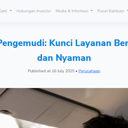
 Kami
Hubungan Investor
Media & Informasi
Pusat Bantuan
Pengemudi: Kunci Layanan B
dan Nyaman
Published at
16 July 2025
•
Perusahaan