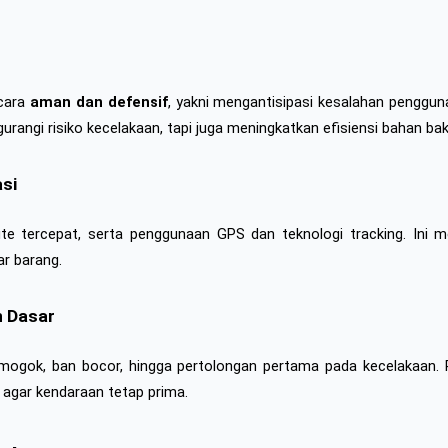
cara 
aman dan defensif
, yakni mengantisipasi kesalahan penggu
urangi risiko kecelakaan, tapi juga meningkatkan efisiensi bahan ba
si
e tercepat, serta penggunaan GPS dan teknologi tracking. Ini me
r barang.
n Dasar
 mogok, ban bocor, hingga pertolongan pertama pada kecelakaan. Pe
a agar kendaraan tetap prima.