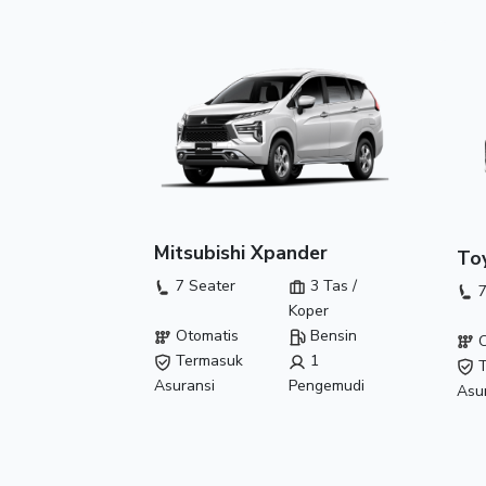
Mitsubishi Xpander
To
7 Seater
3 Tas /
7
Koper
Otomatis
Bensin
O
Termasuk
1
T
Asuransi
Pengemudi
Asu