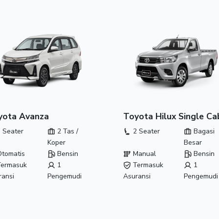
yota Avanza
Toyota Hilux Single Ca
 Seater
2 Tas /
2 Seater
Bagasi
Koper
Besar
tomatis
Bensin
Manual
Bensin
ermasuk
1
Termasuk
1
ransi
Pengemudi
Asuransi
Pengemudi