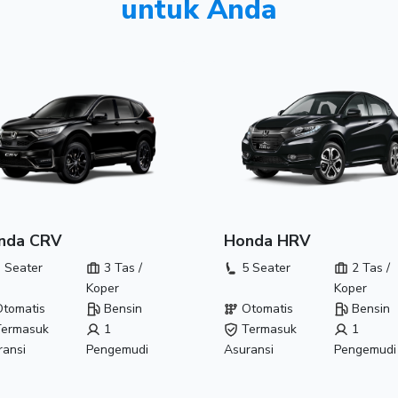
untuk Anda
nda CRV
Honda HRV
 Seater
3 Tas /
5 Seater
2 Tas /
Koper
Koper
tomatis
Bensin
Otomatis
Bensin
ermasuk
1
Termasuk
1
ransi
Pengemudi
Asuransi
Pengemudi