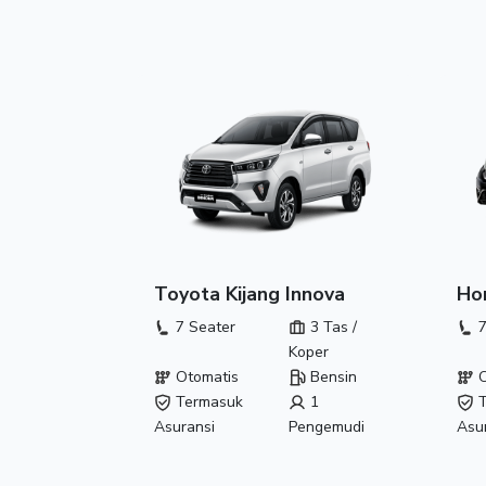
Toyota Kijang Innova
Ho
7 Seater
3 Tas /
7
Koper
Otomatis
Bensin
O
Termasuk
1
T
Asuransi
Pengemudi
Asu