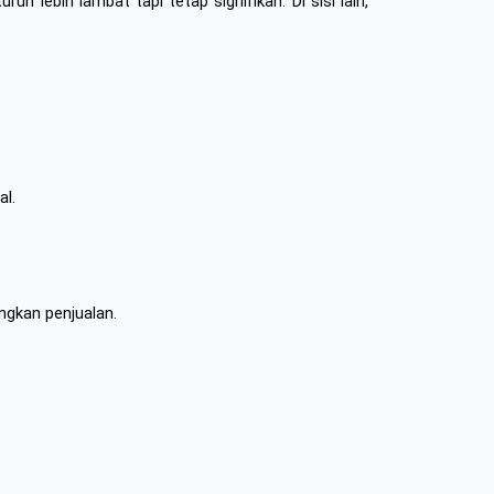
 lebih lambat tapi tetap signifikan. Di sisi lain, 
al.
ngkan penjualan.