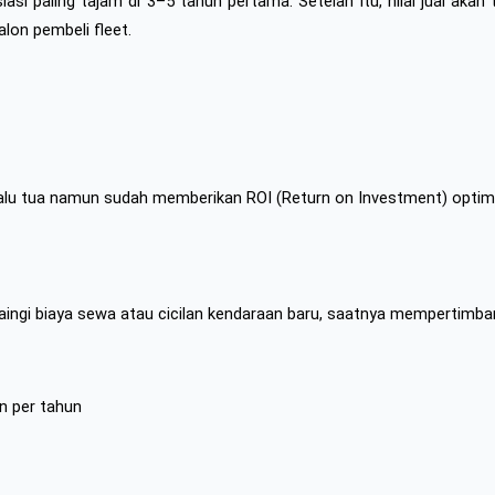
aling tajam di 3–5 tahun pertama. Setelah itu, nilai jual akan turun
lon pembeli fleet.
rlalu tua namun sudah memberikan ROI (Return on Investment) optim
aingi biaya sewa atau cicilan kendaraan baru, saatnya mempertimba
an per tahun