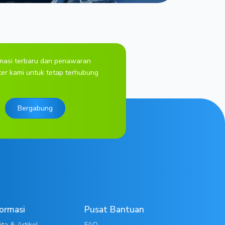
rmasi terbaru dan penawaran
ter kami untuk tetap terhubung
Bergabung
formasi
Pusat Bantuan
ita & Artikel
FAQ