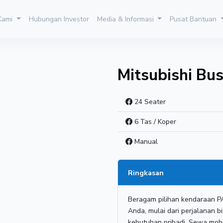
 Kami
Hubungan Investor
Media & Informasi
Pusat Bantuan
Mitsubishi Bu
24 Seater
6 Tas / Koper
Manual
Ringkasan
Beragam pilihan kendaraan P
Anda, mulai dari perjalanan b
kebutuhan pribadi. Sewa mob