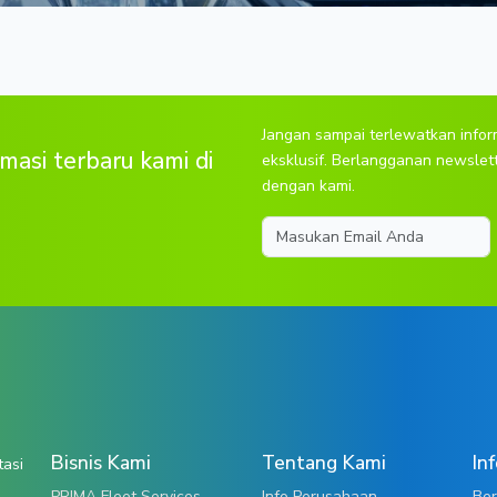
Jangan sampai terlewatkan info
masi terbaru kami di
eksklusif. Berlangganan newslet
dengan kami.
Email
Bisnis Kami
Tentang Kami
In
tasi
PRIMA Fleet Services
Info Perusahaan
Ber