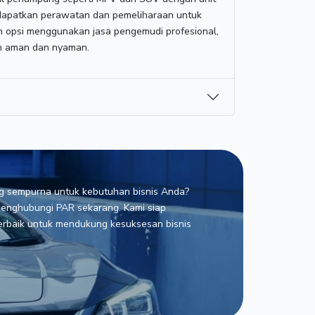
dapatkan perawatan dan pemeliharaan untuk
h opsi menggunakan jasa pengemudi profesional,
ih aman dan nyaman.
g sempurna untuk kebutuhan bisnis Anda?
enghubungi PAR sekarang. Kami siap
terbaik untuk mendukung kesuksesan bisnis