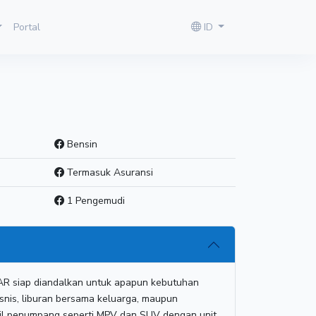
Portal
ID
s
Bensin
Termasuk Asuransi
1 Pengemudi
AR siap diandalkan untuk apapun kebutuhan
isnis, liburan bersama keluarga, maupun
il penumpang seperti MPV dan SUV dengan unit